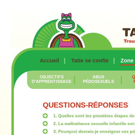
Accueil
Tatie se confie
Zone
OBJECTIFS
ABUS
Q
D’APPRENTISSAGE
PÉDOSEXUELS
QUESTIONS-RÉPONSES
1. Quelles sont les premières étapes de 
2. La maltraitance sexuelle infantile es
3. Pourquoi devrais-je enseigner ces pr